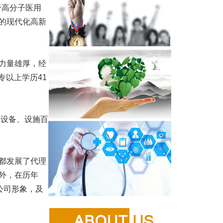
于高分子医用
的现代化高新
力量雄厚，经
专以上学历41
设备、设施百
都发展了代理
外，在历年
公司形象，及