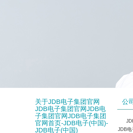
关于JDB电子集团官网
公
JDB电子集团官网JDB电
子集团官网JDB电子集团
J
官网首页-JDB电子(中国)-
JDB电子(中国)
JDB电