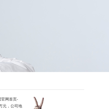
团官网首页-
00万元，公司地