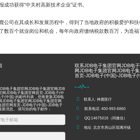
报成功获得“中关村高新技术企业”证书。
司在其成长和发展历程中，得到了当地政府的积极爱护和扶植
了数百个就业岗位和机会，每年向政府缴纳税款数百万，为造福
阅
联系JDB电子集团官网JDB电
网JDB电子集团官网JDB电子
首页-JDB电子(中国)-JDB电子(
DB电子集团官网JDB电子集团官网JDB
网JDB电子集团官网首页-JDB电子(中
B电子(中国) 的邮件列表，您将更新JDB电
联系人: 神鹿医疗
网JDB电子集团官网JDB电子集团官网
集团官网首页-JDB电子(中国)-JDB电子
联系电话: 400-993-6860
的最新消息。 填写你的电子邮件：
QQ:14675016（同微信）
地址: 北京市房山区琉璃河镇