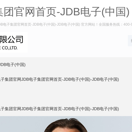
团官网首页-JDB电子(中国)
子集团官网首页-JDB电子(中国)-JDB电子(中国) 官方网站！全国服务热线：400-99
DB电子(中国)
子集团官网JDB电子集团官网首页-JDB电子(中国)-JDB电子(中国)
子集团官网JDB电子集团官网首页-JDB电子(中国)-JDB电子(中国)