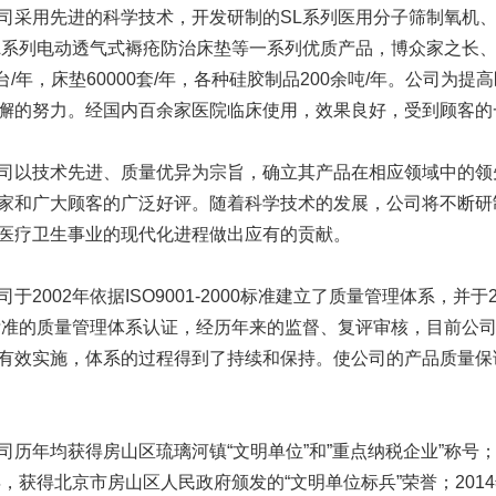
用先进的科学技术，开发研制的SL系列医用分子筛制氧机、
L系列电动透气式褥疮防治床垫等一系列优质产品，博众家之长
00台/年，床垫60000套/年，各种硅胶制品200余吨/年。公
懈的努力。经国内百余家医院临床使用，效果良好，受到顾客的
技术先进、质量优异为宗旨，确立其产品在相应领域中的领先
家和广大顾客的广泛好评。随着科学技术的发展，公司将不断研
医疗卫生事业的现代化进程做出应有的贡献。
002年依据ISO9001-2000标准建立了质量管理体系，并于2004年
0标准的质量管理体系认证，经历年来的监督、复评审核，目前公
有效实施，体系的过程得到了持续和保持。使公司的产品质量保
年均获得房山区琉璃河镇“文明单位”和”重点纳税企业”称号；
4年，获得北京市房山区人民政府颁发的“文明单位标兵”荣誉；20