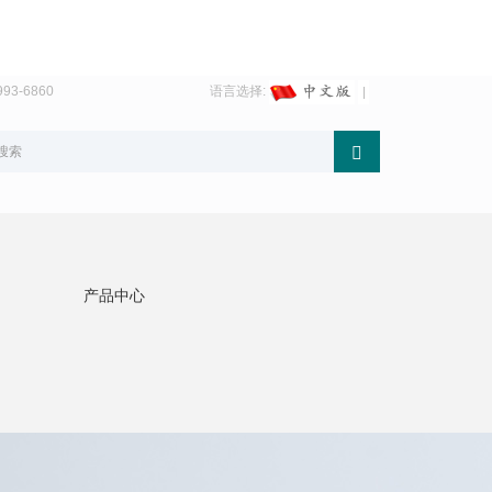
3-6860
语言选择:
产品中心