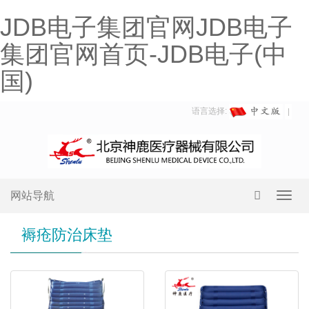
JDB电子集团官网JDB电子
集团官网首页-JDB电子(中
国)
语言选择:
网站导航
Toggl
navig
褥疮防治床垫