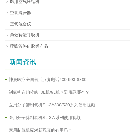
医用空气压缩机
空氧混合器
空氧混合仪
急救转运呼吸机
呼吸管路硅胶类产品
新闻资讯
神鹿医疗全国售后服务电话400-993-6860
制氧机选购攻略| 3L机/5L机？到底选哪个？
医用分子筛制氧机SL-3A330/530系列使用视频
医用分子筛制氧机SL-3W系列使用视频
家用制氧机应对新冠真的有用吗？